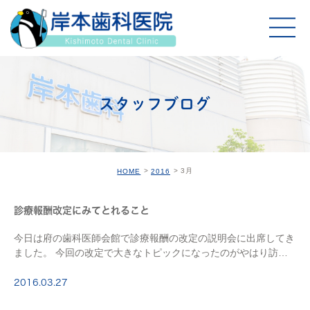
スタッフブログ
3月
HOME
2016
診療報酬改定にみてとれること
今日は府の歯科医師会館で診療報酬の改定の説明会に出席してき
ました。 今回の改定で大きなトピックになったのがやはり訪問
診療や介護の分野でした。 昨年の日本口腔外科学会総会（名古
屋）でも感じたことですが、 歯科全体がそちらの […]
2016.03.27