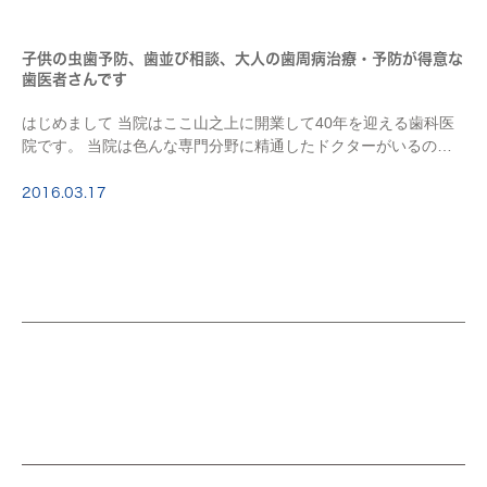
子供の虫歯予防、歯並び相談、大人の歯周病治療・予防が得意な
歯医者さんです
はじめまして 当院はここ山之上に開業して40年を迎える歯科医
院です。 当院は色んな専門分野に精通したドクターがいるの
で、 患者さまの色んな問題やお悩みにそれぞれの専門分野から
多角的に診断する包括的治療が特徴の歯科医院です […]
2016.03.17