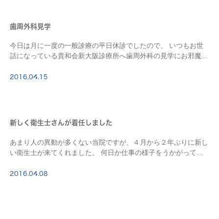
歯周外科見学
今日は月に一度の一般診療の平日休診でしたので、 いつもお世
話になっている貴和会新大阪診療所へ歯周外科の見学にお邪魔し
ました。 貴和会には日本でもトップレベルの歯周外科のドクタ
ーが診療をされておられるため、 以前から都合が […]
2016.04.15
新しく衛生士さんが着任しました
あまり人の異動が多くない当院ですが、４月から２年ぶりに新し
い衛生士が来てくれました。 何日か仕事の様子をうかがってい
ましたが、 歯周病専門医の真実先生いわく患者さんへの話やス
ケーラーの研ぎ方も上手」とのことで、 しっかり […]
2016.04.08