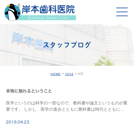
スタッフブログ
4月
HOME
2016
本物に触れるということ
医学というのは科学の一部なので、教科書や論文というものが重
要です。 しかし、医学の進歩とともに教科書は時代とともに変
遷していきますので、 やはり論文や歯科雑誌に目を通しておく
ことが必要になります。 当院には小児歯科学会誌 […]
2016.04.23