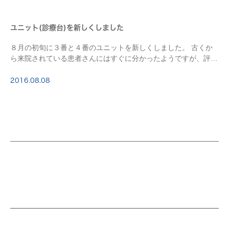
ユニット(診療台)を新しくしました
８月の初旬に３番と４番のユニットを新しくしました。 古くか
ら来院されている患者さんにはすぐに分かったようですが、評判
は上々です。 使っている方にはあまり大きな変化というのは感
じないのですが、 クッションが柔らかく寝心地が […]
2016.08.08