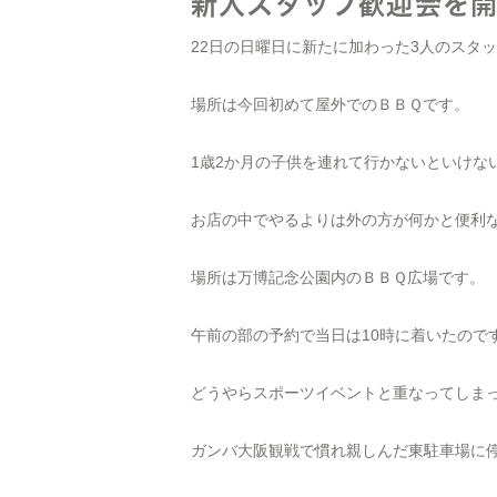
新入スタッフ歓迎会を
22日の日曜日に新たに加わった3人のスタ
場所は今回初めて屋外でのＢＢＱです。
1歳2か月の子供を連れて行かないといけな
お店の中でやるよりは外の方が何かと便利
場所は万博記念公園内のＢＢＱ広場です。
午前の部の予約で当日は10時に着いたので
どうやらスポーツイベントと重なってしま
ガンバ大阪観戦で慣れ親しんだ東駐車場に