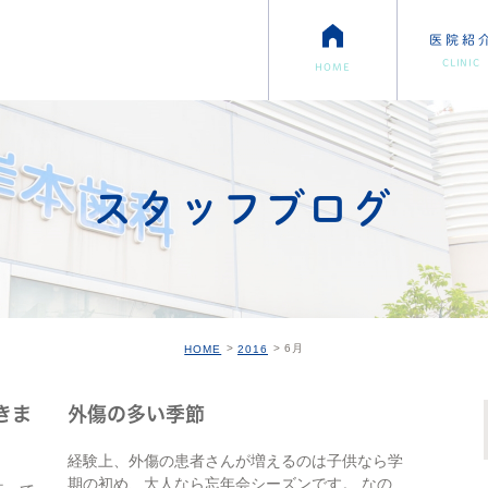
医院紹
CLINIC
HOME
スタッフブログ
6月
HOME
2016
きま
外傷の多い季節
経験上、外傷の患者さんが増えるのは子供なら学
期の初め、大人なら忘年会シーズンです。 なので