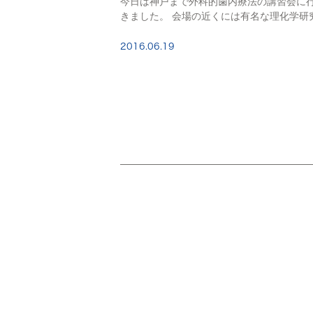
今日は神戸まで外科的歯内療法の講習会に
きました。 会場の近くには有名な理化学研
先端医療センターなどがあり学術都市とい
所でした。 ポートアイランドに来るのは一
2016.06.19
秋季歯周病学会以来２回目です。 日曜日な [