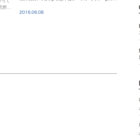
行って
今はどちらかというと外傷が少ない時期のはずで
究所や
す。 歯の脱臼だけなら固定するだけでいいのです
2016.06.08
った場
が（基本的に治療方針に迷いませんので）、 […]
昨年の
…]