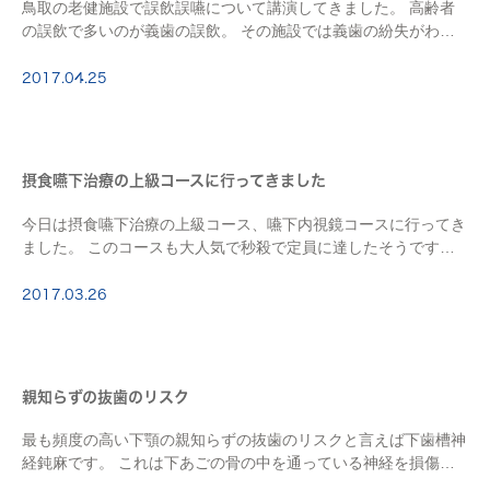
鳥取の老健施設で誤飲誤嚥について講演してきました。 高齢者
の誤飲で多いのが義歯の誤飲。 その施設では義歯の紛失がわか
り、探しても見つからないのでＸ線撮影をしたところ、胃の中に
写っていたのです。 高齢者でなくても誤飲は起こ […]
2017.04.25
摂食嚥下治療の上級コースに行ってきました
今日は摂食嚥下治療の上級コース、嚥下内視鏡コースに行ってき
ました。 このコースも大人気で秒殺で定員に達したそうです。
応援しているサッカークラブのグッズのネット購入で培ったスピ
ードと技術が生きたところです。 […]
2017.03.26
親知らずの抜歯のリスク
最も頻度の高い下顎の親知らずの抜歯のリスクと言えば下歯槽神
経鈍麻です。 これは下あごの骨の中を通っている神経を損傷
し、知覚鈍麻を起こすことです。 この神経は小臼歯の辺りから