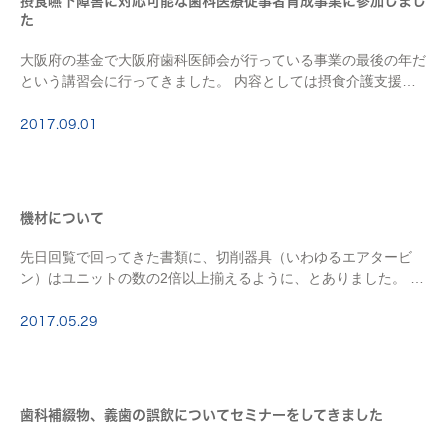
摂食嚥下障害に対応可能な歯科医療従事者育成事業に参加しまし
た
大阪府の基金で大阪府歯科医師会が行っている事業の最後の年だ
という講習会に行ってきました。 内容としては摂食介護支援プ
ロジェクトで勉強したことの簡単なおさらいといった感じでし
た。 しかし肌で感じたのは摂食嚥下障害に対する歯 […]
2017.09.01
機材について
先日回覧で回ってきた書類に、切削器具（いわゆるエアタービ
ン）はユニットの数の2倍以上揃えるように、とありました。 患
者さん一人に使うごとに滅菌にかけるのが原則なのでこれは当然
のことです。 最低でも2倍ないと滅菌中はエアタ […]
2017.05.29
歯科補綴物、義歯の誤飲についてセミナーをしてきました