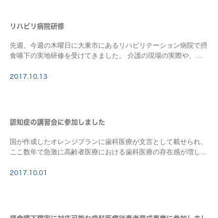
リハビリ病院研修
先週、今週の木曜日に大東市にあるリハビリテーション病院で摂
食嚥下の実地研修を受けてきました。 介護の現場の実際や、栄
養士や理学療法士、言語聴覚士、介護福祉士、看護師、歯科医
師、医師などの他職種連係、 普段はあまりみること […]
2017.10.13
認知症の講習会に参加しました
国が作成したオレンジプランに歯科医療が文言として載せられ、
ここ数年で急激に高齢者医療における歯科医療の存在感が増して
来ています。 摂食嚥下治療を通して認知症に関しての勉強を続
けてきましたが、 今回はずばり、認知症そのも […]
2017.10.01