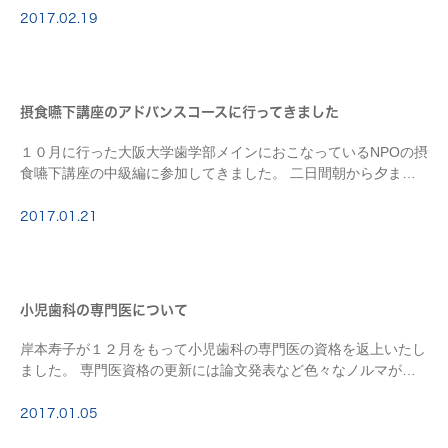
骨の外に出てそれより前方（正中寄り）の頬部や下唇 […]
2017.02.19
摂食嚥下講座のアドバンスコースに行ってきました
１０月に行った大阪大学歯学部メインにおこなっているNPOの摂
食嚥下講座の中級編に参加してきました。 二日間朝から夕まで
みっちりとスケジュールが組まれるハードな講習です。 今回の
講座は１８人の募集ですがネット申し込みで４分 […]
2017.01.21
小児歯科の専門医について
岸本寿子が１２月をもって小児歯科の専門医の資格を返上いたし
ました。 専門医資格の更新には論文発表など色々なノルマが設
定されているのですが、 体力的な問題もあり更新するのは６５
歳までと本人が決めており、 今回の更新時期を持 […]
2017.01.05