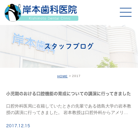
スタッフブログ
2017
HOME
小児期のおける口腔機能の育成についての講演に行ってきました
口腔外科医局に在籍していたときの先輩である徳島大学の岩本教
授の講演に行ってきました。 岩本教授は口腔外科からアメリカ
留学を経て小児歯科へ進んだ変わった経歴の先生で、 今は知り
ませんが私が大学にいたころは、それまで2人しか […]
2017.12.15